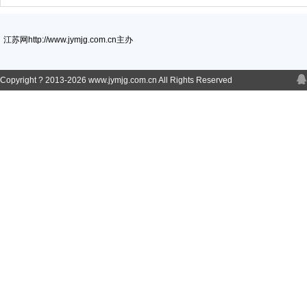
江苏网http://www.jymjg.com.cn主办
Copyright ? 2013-
2026 www.jymjg.com.cn All Rights Reserved