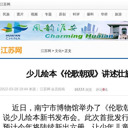
江苏网
民族
图片
视频
专题
原创
时评
爆料
华侨
旅游
江苏网
>
文化
> 正文
少儿绘本《伦歌朝观》讲述壮
10333
0
2022-03-28 18:44
来源：
江苏网
会员投稿
浏览
评论
条
近日，南宁市博物馆举办了《伦歌
说少儿绘本新书发布会。此次首批发
预计今年将陆续新出六册，让少年儿