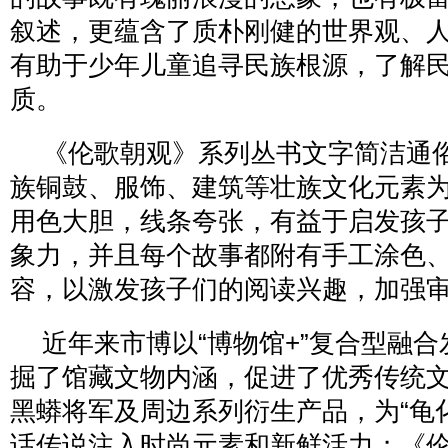
叙述，更蕴含了质朴刚健的世界观、
有助于少年儿童追寻民族根源，了解
质。
《伦歌朝观》系列丛书文字简洁通
族铜鼓、服饰、建筑等壮族文化元素
用色大胆，线条夸张，有益于启发孩
象力，并且每个故事都附有手工涂色
容，以激发孩子们的阅读兴趣，加强
近年来市博以“博物馆+”复合型融
掘了馆藏文物内涵，促进了优秀传统
黑蟒将军及周边系列衍生产品，为“龟
话传说注入时尚元素和新鲜活力；《