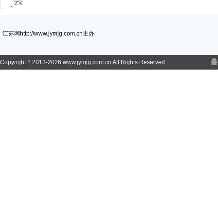
江苏网http://www.jymjg.com.cn主办
Copyright ? 2013-
2026 www.jymjg.com.cn All Rights Reserved