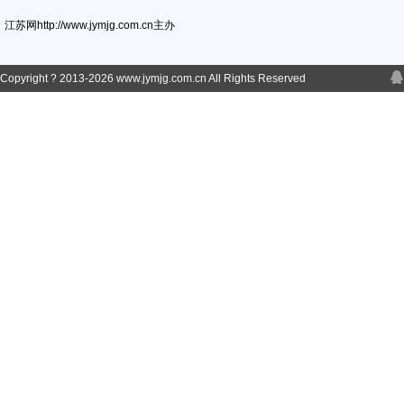
江苏网http://www.jymjg.com.cn主办
Copyright ? 2013-
2026 www.jymjg.com.cn All Rights Reserved