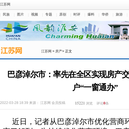
江苏网
民族
图片
视频
专题
原创
时评
爆料
华侨
旅游
江苏网
>
房产
> 正文
巴彦淖尔市：率先在全区实现房产
户“一窗通办”
15221
0
2022-03-28 18:39
来源：
江苏网
会员投稿
浏览
评论
条
近日，记者从巴彦淖尔市优化营商