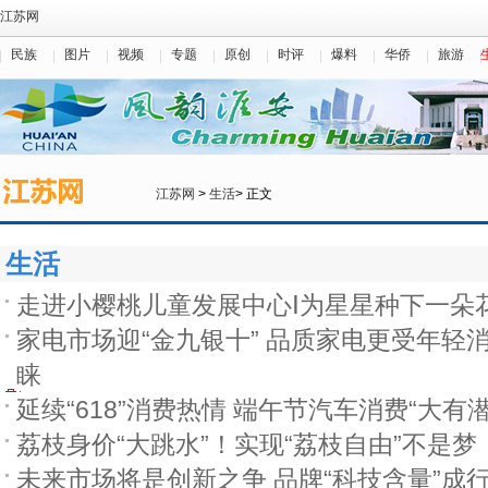
江苏网
民族
图片
视频
专题
原创
时评
爆料
华侨
旅游
江苏网
>
生活
> 正文
生活
走进小樱桃儿童发展中心Ⅰ为星星种下一朵
家电市场迎“金九银十” 品质家电更受年轻
睐
延续“618”消费热情 端午节汽车消费“大有潜
荔枝身价“大跳水”！实现“荔枝自由”不是梦
未来市场将是创新之争 品牌“科技含量”成