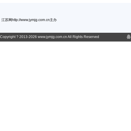
江苏网http://www.jymjg.com.cn主办
Copyright ? 2013-
2026 www.jymjg.com.cn All Rights Reserved