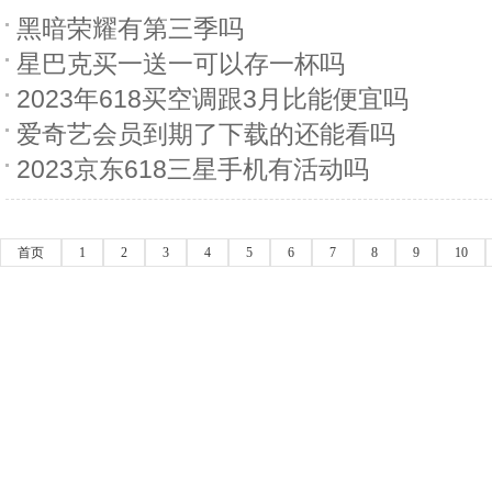
黑暗荣耀有第三季吗
星巴克买一送一可以存一杯吗
2023年618买空调跟3月比能便宜吗
爱奇艺会员到期了下载的还能看吗
2023京东618三星手机有活动吗
首页
1
2
3
4
5
6
7
8
9
10