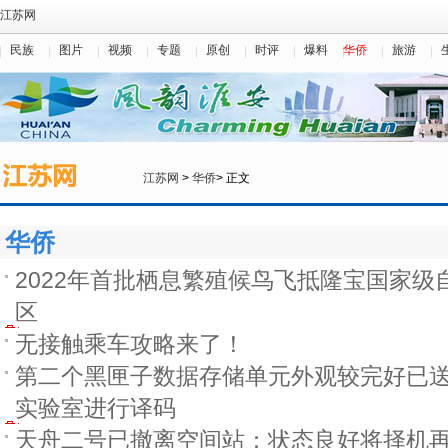
江苏网
民族
图片
视频
专题
原创
时评
爆料
华侨
旅游
江苏网
>
华侨
> 正文
华侨
2022年首批栖息繁殖候鸟飞抵隆宝国家级
区
无接触乘车攻略来了！
第二个黑匣子数据存储单元外观较完好已
实验室进行译码
天舟二号已撤离空间站：状态良好将择机