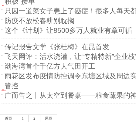
积极“接单”
只因一道菜女子患上了癌症！很多人每天
防疫不放松春耕别耽搁
这个《计划》让8500多万人就业有章可循
传记报告文学《张桂梅》在昆首发
飞天网评：活水浇灌，让“专精特新”企业
渤海湾首个千亿方大气田开工
雨花区发布疫情防控调令东塘区域及周边
管控
广而告之丨从太空到餐桌——粮食蔬果的
首页
1
2
尾页