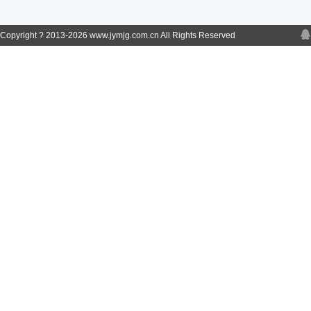
Copyright ? 2013-
2026 www.jymjg.com.cn All Rights Reserved