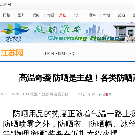
江苏网
民族
图片
视频
专题
原创
时评
爆料
华侨
旅游
江苏网
>
原创
> 正文
高温奇袭 防晒是主题！各类防晒
6424
0
2023-06-28 11:11
来源：
江苏网
会员投稿
浏览
评论
条
防晒用品的热度正随着气温一路上
防晒喷雾之外，防晒衣、防晒帽、冰
等“物理防晒”装备在近期卖得火爆。