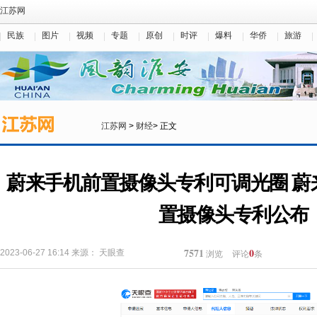
江苏网
民族
图片
视频
专题
原创
时评
爆料
华侨
旅游
江苏网
>
财经
> 正文
蔚来手机前置摄像头专利可调光圈 蔚
置摄像头专利公布
7571
0
2023-06-27 16:14
来源：
天眼查
浏览
评论
条