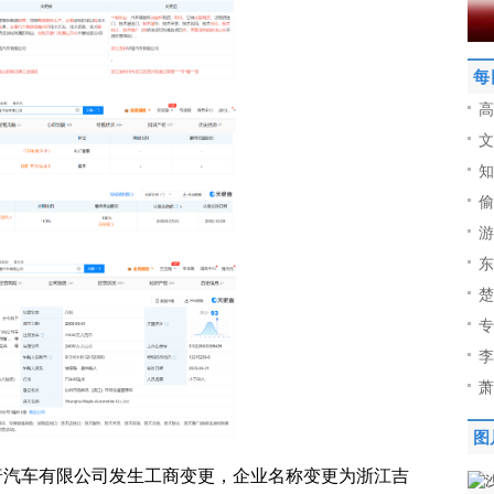
每
高
文
知
偷
游
东
楚
专
李
萧
图
普汽车有限公司发生工商变更，企业名称变更为浙江吉