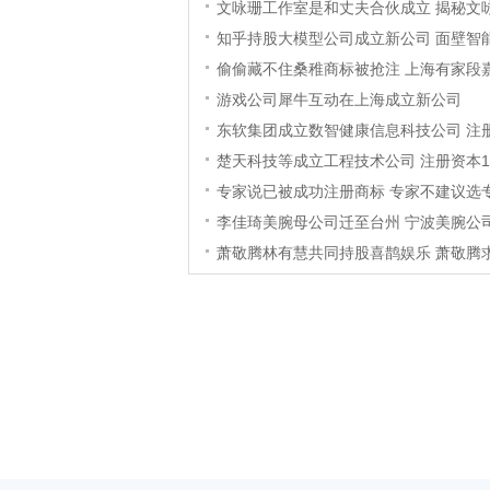
文咏珊工作室是和丈夫合伙成立 揭秘文
知乎持股大模型公司成立新公司 面壁智
偷偷藏不住桑稚商标被抢注 上海有家段
游戏公司犀牛互动在上海成立新公司
东软集团成立数智健康信息科技公司 注
楚天科技等成立工程技术公司 注册资本
专家说已被成功注册商标 专家不建议选
李佳琦美腕母公司迁至台州 宁波美腕公
萧敬腾林有慧共同持股喜鹊娱乐 萧敬腾