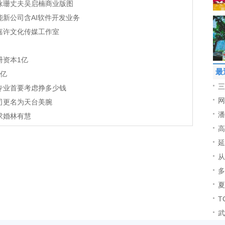
咏珊丈夫吴启楠商业版图
能新公司含AI软件开发业务
嘉许文化传媒工作室
册资本1亿
最
1亿
三
专业首要考虑挣多少钱
网
司更名为天台美腕
潘
求婚林有慧
高
延
从
多
夏
T
武