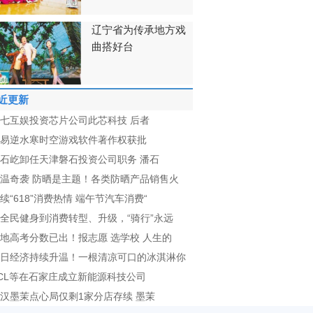
辽宁省为传承地方戏
曲搭好台
近更新
七互娱投资芯片公司此芯科技 后者
易逆水寒时空游戏软件著作权获批
石屹卸任天津磐石投资公司职务 潘石
温奇袭 防晒是主题！各类防晒产品销售火
续“618”消费热情 端午节汽车消费“
全民健身到消费转型、升级，“骑行”永远
地高考分数已出！报志愿 选学校 人生的
日经济持续升温！一根清凉可口的冰淇淋你
CL等在石家庄成立新能源科技公司
汉墨茉点心局仅剩1家分店存续 墨茉