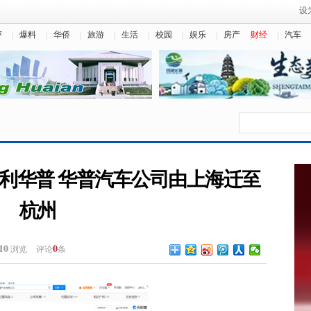
设
评
爆料
华侨
旅游
生活
校园
娱乐
房产
财经
汽车
利华普 华普汽车公司由上海迁至
杭州
10
0
浏览
评论
条