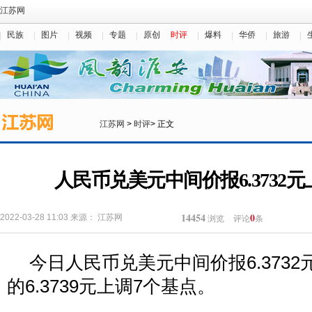
江苏网
民族
图片
视频
专题
原创
时评
爆料
华侨
旅游
江苏网
>
时评
> 正文
人民币兑美元中间价报6.3732
14454
0
2022-03-28 11:03
来源：
江苏网
浏览
评论
条
今日人民币兑美元中间价报6.373
的6.3739元上调7个基点。