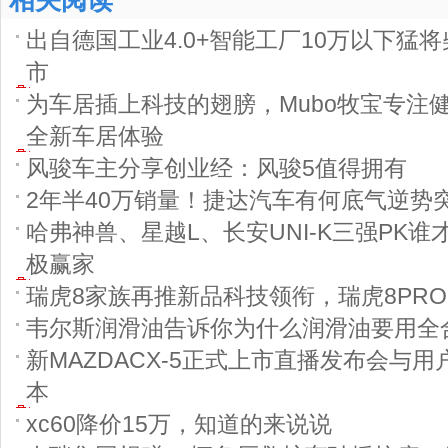
相关阅读
出自德国工业4.0+智能工厂10万以下猛将
市
为车居插上科技的翅膀，Mubo牧宝专注
全新车居体验
风骏车主分享创业经：风骏5值得拥有
2年半40万销量！捷达汽车有何底气逆势
哈弗神兽、星越L、长安UNI-K三强PK谁
极赢家
瑞虎8家族再推新品科技领衔，瑞虎8PR
韦尔斯润滑油告诉你为什么润滑油要用全
新MAZDACX-5正式上市直播发布会与
本
xc60降价15万，知道的来说说