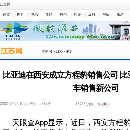
江苏网
民族
图片
视频
专题
原创
时评
爆料
华侨
旅游
江苏网
>
财经
> 正文
比亚迪在西安成立方程豹销售公司 比
车销售新公司
13785
0
2023-07-04 10:56
来源：
天眼查
浏览
评论
条
天眼查App显示，近日，西安方程