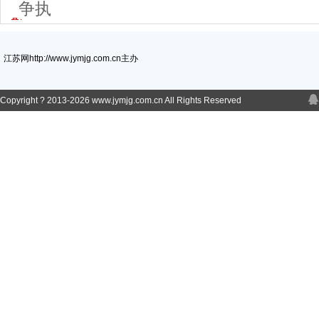
争执
江苏网http://www.jymjg.com.cn主办
Copyright ? 2013-
2026 www.jymjg.com.cn All Rights Reserved